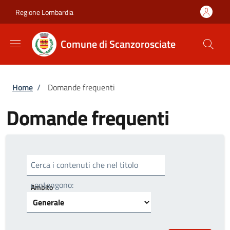
Salta al contenuto principale
Skip to footer content
Regione Lombardia
Comune di Scanzorosciate
Briciole di pane
Home
/
Domande frequenti
Domande frequenti
Cerca i contenuti che nel titolo
contengono:
Ambito