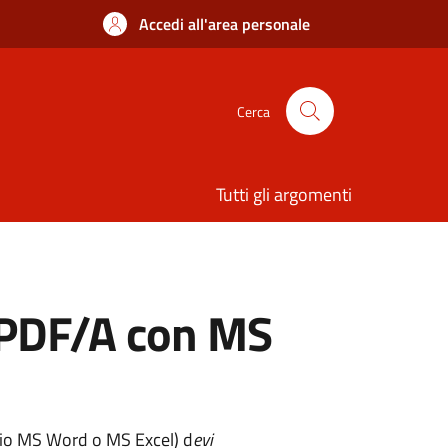
Accedi all'area personale
Cerca
Tutti gli argomenti
o PDF/A con MS
pio MS Word o MS Excel) d
evi