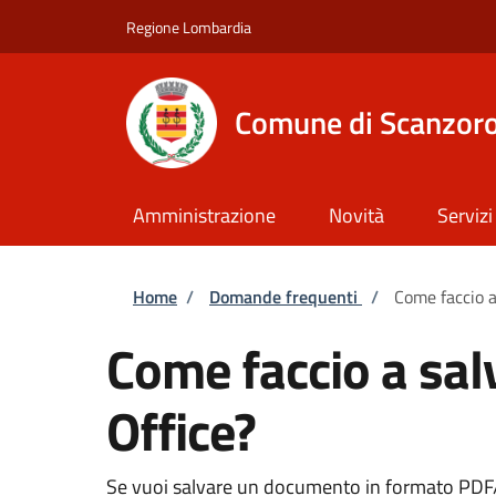
Salta al contenuto principale
Skip to footer content
Regione Lombardia
Comune di Scanzoro
Amministrazione
Novità
Servizi
Briciole di pane
Home
/
Domande frequenti
/
Come faccio a
Come faccio a sal
Office?
Se vuoi salvare un documento in formato PDF/