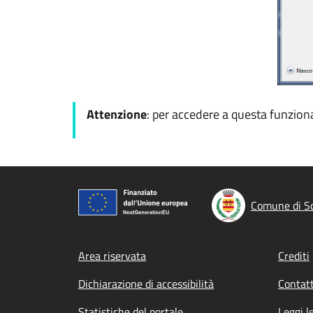
Attenzione
: per accedere a questa funzional
Comune di Sc
Footer menu
Area riservata
Crediti
Dichiarazione di accessibilità
Contatt
Statistiche del portale
Leggi l