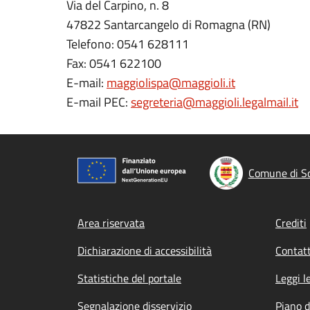
Via del Carpino, n. 8
47822 Santarcangelo di Romagna (RN)
Telefono: 0541 628111
Fax: 0541 622100
E-mail:
maggiolispa@maggioli.it
E-mail PEC:
segreteria@maggioli.legalmail.it
Comune di Sc
Footer menu
Area riservata
Crediti
Dichiarazione di accessibilità
Contatt
Statistiche del portale
Leggi l
Segnalazione disservizio
Piano d