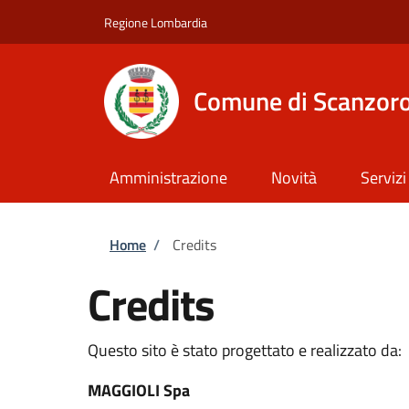
Salta al contenuto principale
Skip to footer content
Regione Lombardia
Comune di Scanzoro
Amministrazione
Novità
Servizi
Briciole di pane
Home
/
Credits
Credits
Questo sito è stato progettato e realizzato da:
MAGGIOLI Spa