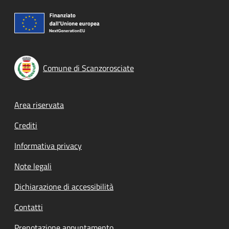
Comune di Scanzorosciate
Footer menu
Area riservata
Crediti
Informativa privacy
Note legali
Dichiarazione di accessibilità
Contatti
Prenotazione appuntamento