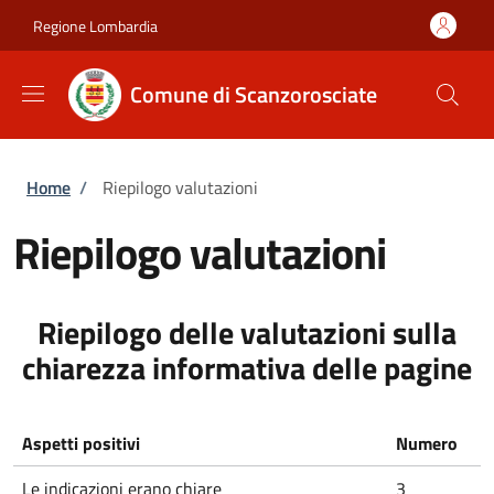
Salta al contenuto principale
Skip to footer content
Regione Lombardia
Comune di Scanzorosciate
Briciole di pane
Home
/
Riepilogo valutazioni
Riepilogo valutazioni
Riepilogo delle valutazioni sulla
chiarezza informativa delle pagine
Aspetti positivi
Numero
Le indicazioni erano chiare
3