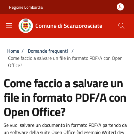
Salta al contenuto principale
Skip to footer content
Regione Lombardia
Comune di Scanzorosciate
Briciole di pane
Home
/
Domande frequenti
/
Come faccio a salvare un file in formato PDF/A con Open
Office?
Come faccio a salvare un
file in formato PDF/A con
Open Office?
Se vuoi salvare un documento in formato PDF/A partendo da
un software della suite Open Office (ad esempio Writer) devi