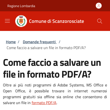
Salta al contenuto principale
Skip to footer content
Regione Lombardia
Comune di Scanzorosciate
Briciole di pane
Home
/
Domande frequenti
/
Come faccio a salvare un file in formato PDF/A?
Come faccio a salvare un
file in formato PDF/A?
Oltre ai più noti programmi di Adobe Systems, MS Office e
Open Office, è possibile trovare in internet numerosi
programmi gratuiti sia offline sia online che consentono di
salvare un file in
formato PDF/A
.