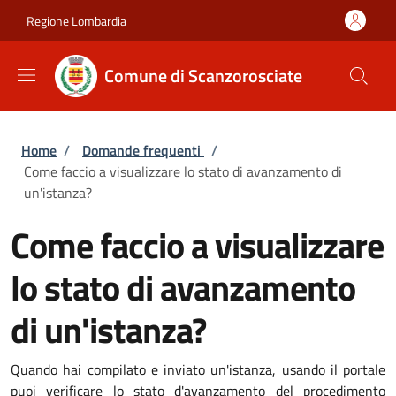
Salta al contenuto principale
Skip to footer content
Regione Lombardia
Comune di Scanzorosciate
Briciole di pane
Home
/
Domande frequenti
/
Come faccio a visualizzare lo stato di avanzamento di
un'istanza?
Come faccio a visualizzare
lo stato di avanzamento
di un'istanza?
Quando hai compilato e inviato un'istanza, usando il portale
puoi verificare lo stato d'avanzamento del procedimento