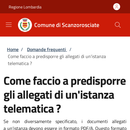
Salta al contenuto principale
Skip to footer content
Regione Lombardia
Comune di Scanzorosciate
Briciole di pane
Home
/
Domande frequenti
/
Come faccio a predisporre gli allegati di un'istanza
telematica ?
Come faccio a predisporre
gli allegati di un'istanza
telematica ?
Se non diversamente specificato, i documenti allegati
a un'istanza devono essere in formato PDF/A. Questo formato