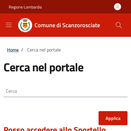
Salta al contenuto principale
Skip to footer content
Regione Lombardia
Comune di Scanzorosciate
Briciole di pane
Home
/
Cerca nel portale
Cerca nel portale
Cerca
Posso accedere allo Sportello