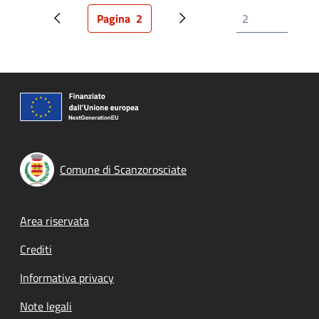
Pagina
2
Pagina precedente
Pagina attuale
Prossima pagina
Comune di Scanzorosciate
Footer menu
Area riservata
Crediti
Informativa privacy
Note legali