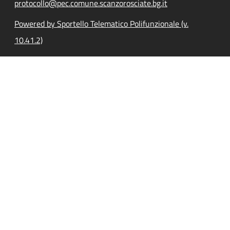
protocollo@pec.comune.scanzorosciate.bg.it
Powered by Sportello Telematico Polifunzionale (v.
10.41.2)