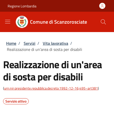
Salta al contenuto principale
Skip to footer content
Regione Lombardia
Comune di Scanzorosciate
Briciole di pane
Home
/
Servizi
/
Vita lavorativa
/
Realizzazione di un'area di sosta per disabili
Realizzazione di un'area
di sosta per disabili
(
urn:nir:presidente.repubblica:decreto:1992-12-16;495~art381
)
Servizio attivo