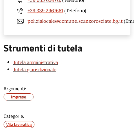
+39 035 654772
(Telefono)
+39 339 2967661
(Telefono)
polizialocale@comune.scanzorosciate.bg.it
(Ema
Strumenti di tutela
Tutela amministrativa
Tutela giurisdizionale
Argomenti:
Imprese
Categorie:
Vita lavorativa