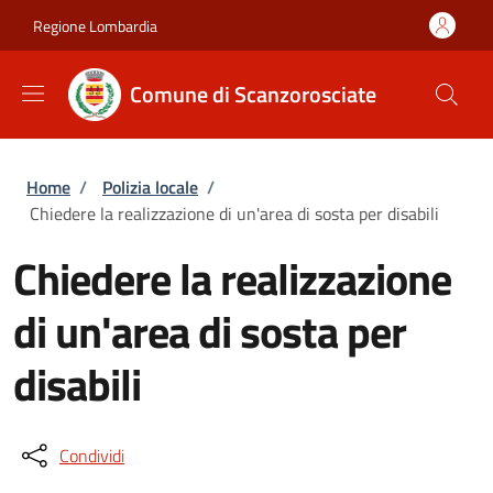
Salta al contenuto principale
Skip to footer content
Regione Lombardia
Comune di Scanzorosciate
Briciole di pane
Home
/
Polizia locale
/
Chiedere la realizzazione di un'area di sosta per disabili
Chiedere la realizzazione
di un'area di sosta per
disabili
Condividi