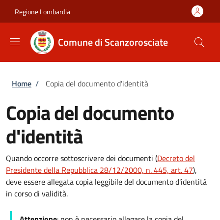
Salta al contenuto principale
Skip to footer content
Regione Lombardia
Comune di Scanzorosciate
Briciole di pane
Home
/
Copia del documento d'identità
Copia del documento
d'identità
Quando occorre sottoscrivere dei documenti (
Decreto del
Presidente della Repubblica 28/12/2000, n. 445, art. 47
),
deve essere allegata copia leggibile del documento d'identità
in corso di validità.
Attenzione
: non è necessario allegare la copia del