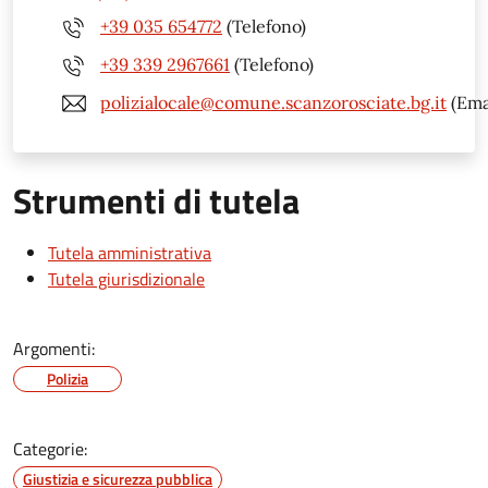
+39 035 654772
(Telefono)
+39 339 2967661
(Telefono)
polizialocale@comune.scanzorosciate.bg.it
(Ema
Strumenti di tutela
Tutela amministrativa
Tutela giurisdizionale
Argomenti:
Polizia
Categorie:
Giustizia e sicurezza pubblica