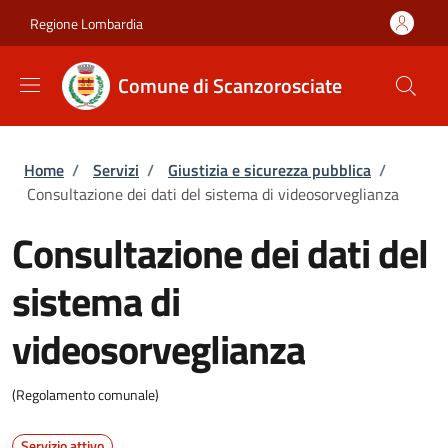
Salta al contenuto principale
Skip to footer content
Regione Lombardia
Comune di Scanzorosciate
Briciole di pane
Home
/
Servizi
/
Giustizia e sicurezza pubblica
/
Consultazione dei dati del sistema di videosorveglianza
Consultazione dei dati del
sistema di
videosorveglianza
(Regolamento comunale)
Servizio attivo