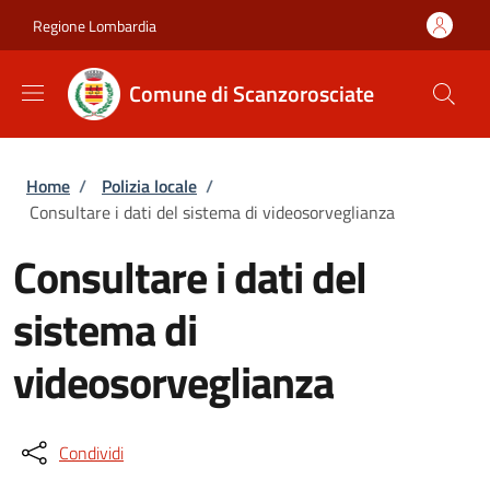
Salta al contenuto principale
Skip to footer content
Regione Lombardia
Comune di Scanzorosciate
Briciole di pane
Home
/
Polizia locale
/
Consultare i dati del sistema di videosorveglianza
Consultare i dati del
sistema di
videosorveglianza
Condividi