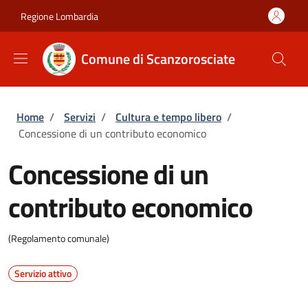
Salta al contenuto principale
Skip to footer content
Regione Lombardia
Comune di Scanzorosciate
Briciole di pane
Home
/
Servizi
/
Cultura e tempo libero
/
Concessione di un contributo economico
Concessione di un
contributo economico
(Regolamento comunale)
Servizio attivo