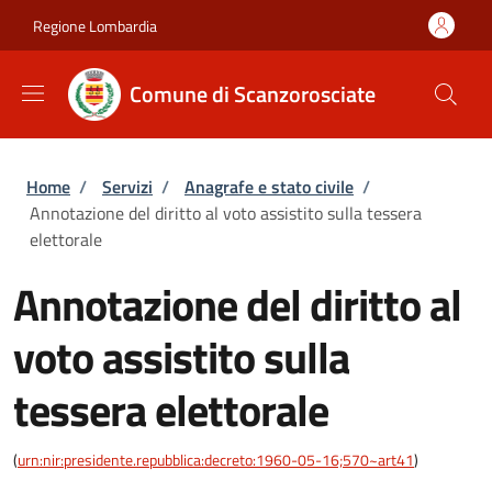
Salta al contenuto principale
Skip to footer content
Regione Lombardia
Comune di Scanzorosciate
Briciole di pane
Home
/
Servizi
/
Anagrafe e stato civile
/
Annotazione del diritto al voto assistito sulla tessera
elettorale
Annotazione del diritto al
voto assistito sulla
tessera elettorale
(
urn:nir:presidente.repubblica:decreto:1960-05-16;570~art41
)