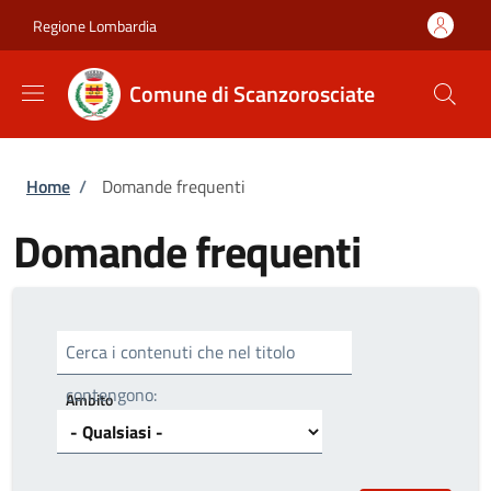
Salta al contenuto principale
Skip to footer content
Regione Lombardia
Comune di Scanzorosciate
Briciole di pane
Home
/
Domande frequenti
Domande frequenti
Cerca i contenuti che nel titolo
contengono:
Ambito