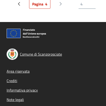
Pagina
4
Pagina precedente
Pagina attuale
Prossima pagina
Comune di Scanzorosciate
Footer menu
Area riservata
Crediti
Informativa privacy
Note legali