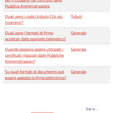
per il cittadino nei confronti della
Pubblica Amministrazione
Quali sono i codici tributo F24 più
Tributi
ricorrenti?
Quali sono i formati di firma
Generale
accettati dallo sportello telematico?
Quando possono essere utilizzati i
Generale
certificati rilasciati dalle Pubbliche
Amministrazioni?
Su quali formati di documento può
Generale
essere apposta la firma elettronica?
Write th
Vai a…