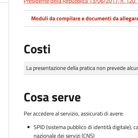
Presidente della Repubblica 13/06/2017, n. 120, 
Moduli da compilare e documenti da allegar
Costi
Tipo di pagamento
Importo
La presentazione della pratica non prevede al
Cosa serve
Per accedere al servizio, assicurati di avere:
SPID (sistema pubblico di identità digitale), ca
nazionale dei servizi (CNS)