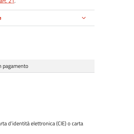
art. 21
.
e
cun pagamento
rta d’identità elettronica (CIE) o carta