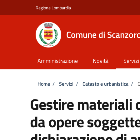
Salta al contenuto principale
Skip to footer content
Regione Lombardia
Comune di Scanzoro
Amministrazione
Novità
Servizi
Briciole di pane
Home
/
Servizi
/
Catasto e urbanistica
/
G
Gestire materiali
da opere soggette
dichiarazione di a