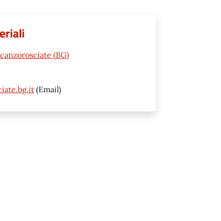
eriali
Scanzorosciate (BG)
ate.bg.it
(Email)