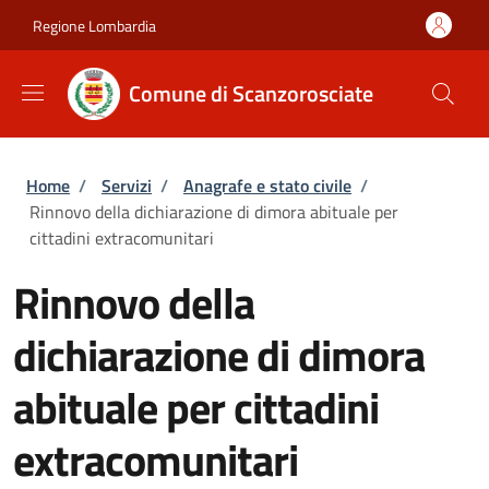
Salta al contenuto principale
Skip to footer content
Regione Lombardia
Comune di Scanzorosciate
Briciole di pane
Home
/
Servizi
/
Anagrafe e stato civile
/
Rinnovo della dichiarazione di dimora abituale per
cittadini extracomunitari
Rinnovo della
dichiarazione di dimora
abituale per cittadini
extracomunitari