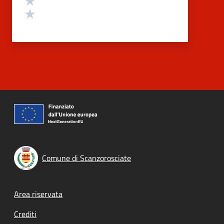
Valuta 1 stelle su 5
Comune di Scanzorosciate
Footer menu
Area riservata
Crediti