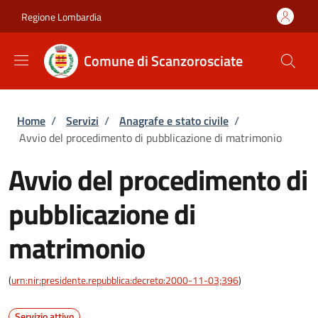
Salta al contenuto principale
Skip to footer content
Regione Lombardia
Comune di Scanzorosciate
Briciole di pane
Home
/
Servizi
/
Anagrafe e stato civile
/
Avvio del procedimento di pubblicazione di matrimonio
Avvio del procedimento di
pubblicazione di
matrimonio
(
urn:nir:presidente.repubblica:decreto:2000-11-03;396
)
Servizio attivo