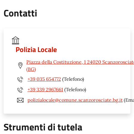
Contatti
Polizia Locale
Piazza della Costituzione, 1 24020 Scanzorosciat
(BG)
+39 035 654772
(Telefono)
+39 339 2967661
(Telefono)
polizialocale@comune.scanzorosciate.bg.it
(Ema
Strumenti di tutela