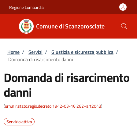
Salta al contenuto principale
Skip to footer content
Regione Lombardia
Comune di Scanzorosciate
Briciole di pane
Home
/
Servizi
/
Giustizia e sicurezza pubblica
/
Domanda di risarcimento danni
Domanda di risarcimento
danni
(
urn:nir:stato:regio.decreto:1942-03-16;262~art2043
)
Servizio attivo