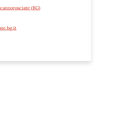
Scanzorosciate (BG)
te.bg.it