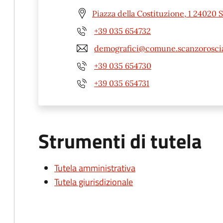
Piazza della Costituzione, 1 24020 
+39 035 654732
demografici@comune.scanzoroscia
+39 035 654730
+39 035 654731
Strumenti di tutela
Tutela amministrativa
Tutela giurisdizionale