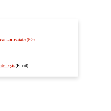
Scanzorosciate (BG)
te.bg.it
(Email)