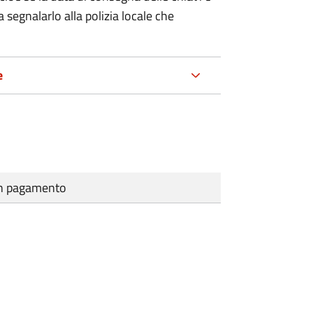
 segnalarlo alla polizia locale che
e
cun pagamento