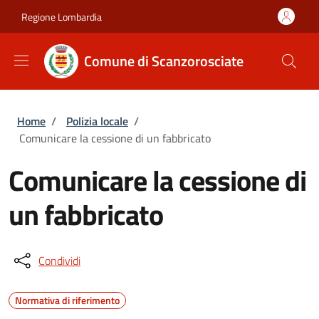
Salta al contenuto principale
Skip to footer content
Regione Lombardia
Comune di Scanzorosciate
Briciole di pane
Home
/
Polizia locale
/
Comunicare la cessione di un fabbricato
Comunicare la cessione di
un fabbricato
Condividi
Normativa di riferimento