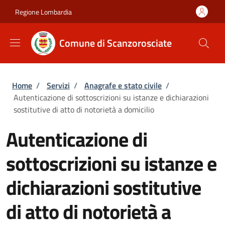
Salta al contenuto principale
Skip to footer content
Regione Lombardia
Comune di Scanzorosciate
Briciole di pane
Home
/
Servizi
/
Anagrafe e stato civile
/
Autenticazione di sottoscrizioni su istanze e dichiarazioni
sostitutive di atto di notorietà a domicilio
Autenticazione di
sottoscrizioni su istanze e
dichiarazioni sostitutive
di atto di notorietà a