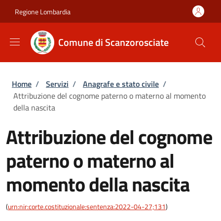
Salta al contenuto principale
Skip to footer content
Regione Lombardia
Comune di Scanzorosciate
Briciole di pane
Home
/
Servizi
/
Anagrafe e stato civile
/
Attribuzione del cognome paterno o materno al momento
della nascita
Attribuzione del cognome
paterno o materno al
momento della nascita
(
urn:nir:corte.costituzionale:sentenza:2022-04-27;131
)