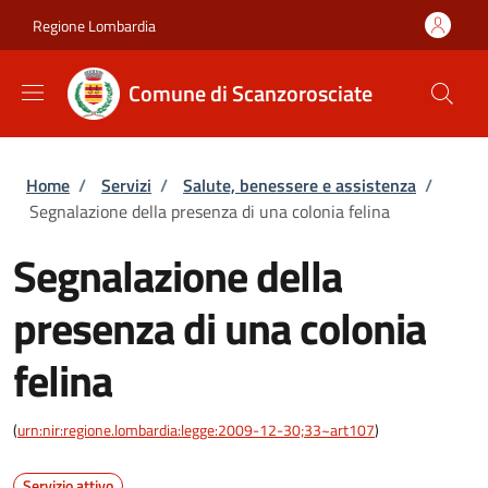
Salta al contenuto principale
Skip to footer content
Regione Lombardia
Comune di Scanzorosciate
Briciole di pane
Home
/
Servizi
/
Salute, benessere e assistenza
/
Segnalazione della presenza di una colonia felina
Segnalazione della
presenza di una colonia
felina
(
urn:nir:regione.lombardia:legge:2009-12-30;33~art107
)
Servizio attivo