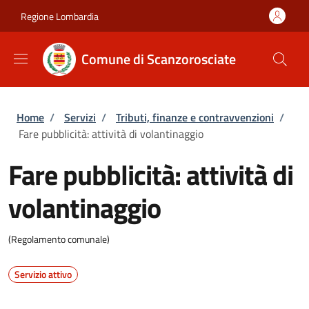
Salta al contenuto principale
Skip to footer content
Regione Lombardia
Comune di Scanzorosciate
Briciole di pane
Home
/
Servizi
/
Tributi, finanze e contravvenzioni
/
Fare pubblicità: attività di volantinaggio
Fare pubblicità: attività di
volantinaggio
(Regolamento comunale)
Servizio attivo