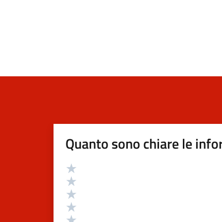
Quanto sono chiare le info
Valutazione
Valuta 5 stelle su 5
Valuta 4 stelle su 5
Valuta 3 stelle su 5
Valuta 2 stelle su 5
Valuta 1 stelle su 5