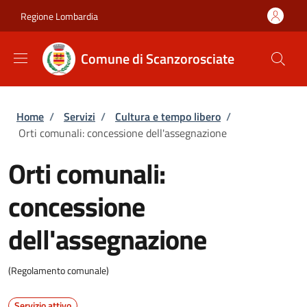
Salta al contenuto principale
Skip to footer content
Regione Lombardia
Comune di Scanzorosciate
Briciole di pane
Home
/
Servizi
/
Cultura e tempo libero
/
Orti comunali: concessione dell'assegnazione
Orti comunali:
concessione
dell'assegnazione
(Regolamento comunale)
Servizio attivo