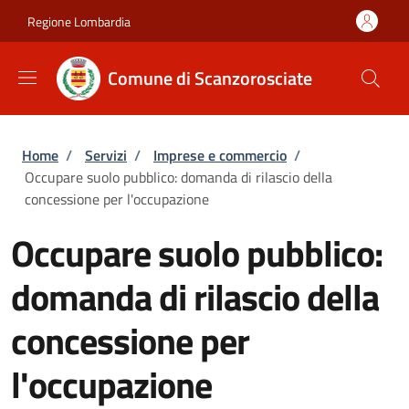
Salta al contenuto principale
Skip to footer content
Regione Lombardia
Comune di Scanzorosciate
Briciole di pane
Home
/
Servizi
/
Imprese e commercio
/
Occupare suolo pubblico: domanda di rilascio della
concessione per l'occupazione
Occupare suolo pubblico:
domanda di rilascio della
concessione per
l'occupazione