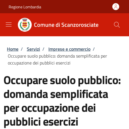
Salta al contenuto principale
Skip to footer content
Regione Lombardia
Comune di Scanzorosciate
Briciole di pane
Home
/
Servizi
/
Imprese e commercio
/
Occupare suolo pubblico: domanda semplificata per
occupazione dei pubblici esercizi
Occupare suolo pubblico:
domanda semplificata
per occupazione dei
pubblici esercizi