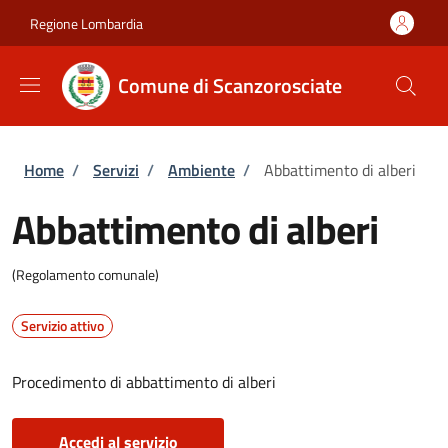
Salta al contenuto principale
Skip to footer content
Regione Lombardia
Comune di Scanzorosciate
Briciole di pane
Home
/
Servizi
/
Ambiente
/
Abbattimento di alberi
Abbattimento di alberi
(Regolamento comunale)
Servizio attivo
Procedimento di abbattimento di alberi
Accedi al servizio