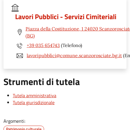
Lavori Pubblici - Servizi Cimiteriali
Piazza della Costituzione, 1 24020 Scanzorosciat
(BG)
+39 035 654743
(Telefono)
lavoripubblici@comune.scanzorosciate.bg.it
(Em
Strumenti di tutela
Tutela amministrativa
Tutela giurisdizionale
Argomenti:
Patrimonio culturale