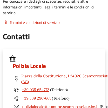
Per conoscere i dettagli di scadenze, requisiti e altre
informazioni importanti, leggi i termini e le condizioni di
servizio.
Termini e condizioni di servizio
Contatti
Polizia Locale
Piazza della Costituzione, 1 24020 Scanzorosciat
(BG)
+39 035 654772
(Telefono)
+39 339 2967661
(Telefono)
polizialocale@comune.scanzorosciate.bg.it
(Ema