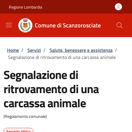
Salta al contenuto principale
Skip to footer content
Regione Lombardia
Comune di Scanzorosciate
Briciole di pane
Home
/
Servizi
/
Salute, benessere e assistenza
/
Segnalazione di ritrovamento di una carcassa animale
Segnalazione di
ritrovamento di una
carcassa animale
(Regolamento comunale)
Servizio attivo