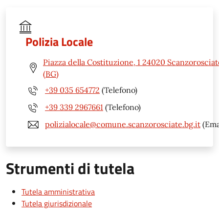
Polizia Locale
Piazza della Costituzione, 1 24020 Scanzorosciat
(BG)
+39 035 654772
(Telefono)
+39 339 2967661
(Telefono)
polizialocale@comune.scanzorosciate.bg.it
(Ema
Strumenti di tutela
Tutela amministrativa
Tutela giurisdizionale