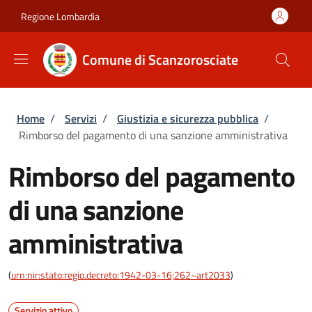
Salta al contenuto principale
Skip to footer content
Regione Lombardia
Comune di Scanzorosciate
Briciole di pane
Home
/
Servizi
/
Giustizia e sicurezza pubblica
/
Rimborso del pagamento di una sanzione amministrativa
Rimborso del pagamento
di una sanzione
amministrativa
(
urn:nir:stato:regio.decreto:1942-03-16;262~art2033
)
Servizio attivo