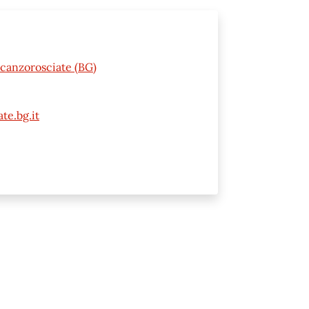
Scanzorosciate (BG)
te.bg.it