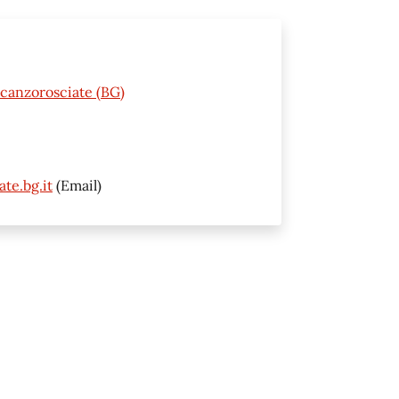
Scanzorosciate (BG)
te.bg.it
(Email)