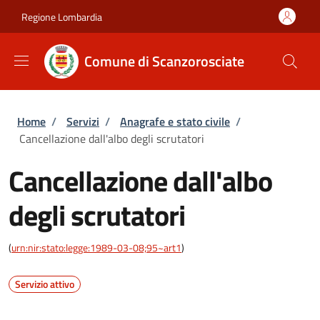
Salta al contenuto principale
Skip to footer content
Regione Lombardia
Comune di Scanzorosciate
Briciole di pane
Home
/
Servizi
/
Anagrafe e stato civile
/
Cancellazione dall'albo degli scrutatori
Cancellazione dall'albo
degli scrutatori
(
urn:nir:stato:legge:1989-03-08;95~art1
)
Servizio attivo