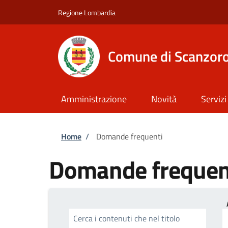
Salta al contenuto principale
Skip to footer content
Regione Lombardia
Comune di Scanzoro
Amministrazione
Novità
Servizi
Briciole di pane
Home
/
Domande frequenti
Domande frequen
Cerca i contenuti che nel titolo