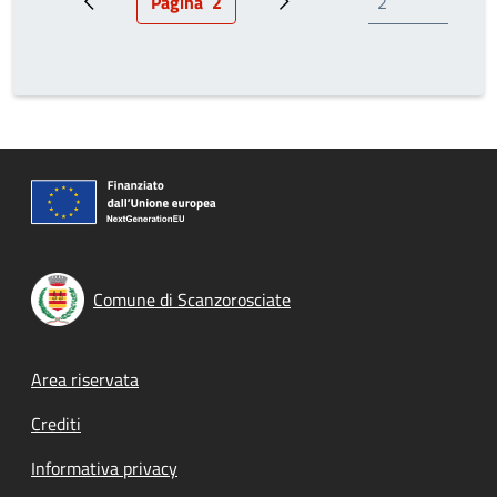
Pagina
2
Pagina precedente
Pagina attuale
Prossima pagina
Comune di Scanzorosciate
Footer menu
Area riservata
Crediti
Informativa privacy