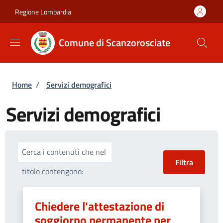
Salta al contenuto principale
Skip to footer content
Regione Lombardia
Comune di Scanzorosciate
Briciole di pane
Home
/
Servizi demografici
Servizi demografici
Cerca i contenuti che nel
titolo contengono:
Chiedere l'attestazione di
soggiorno permanente per