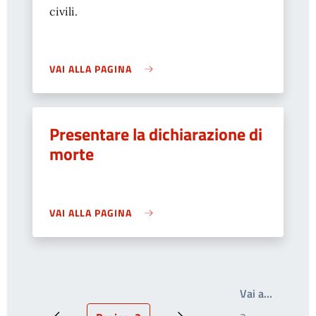
civili.
VAI ALLA PAGINA
Presentare la dichiarazione di
morte
VAI ALLA PAGINA
Write th
Vai a…