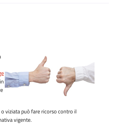
a
ge
in
re
 o viziata può fare ricorso contro il
ativa vigente.