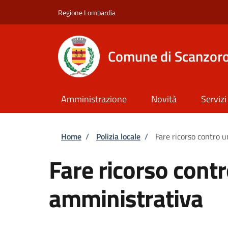
Salta al contenuto principale
Skip to footer content
Regione Lombardia
Comune di Scanzoro
Amministrazione
Novità
Servizi
Briciole di pane
Home
/
Polizia locale
/
Fare ricorso contro 
Fare ricorso cont
amministrativa