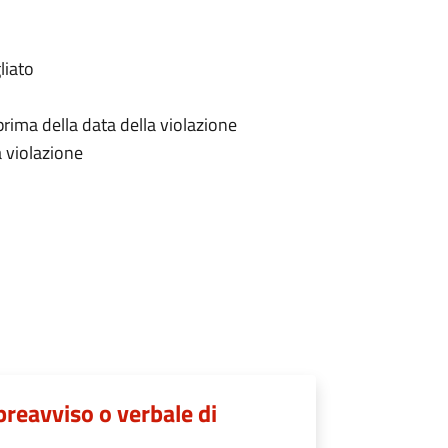
liato
prima della data della violazione
a violazione
preavviso o verbale di