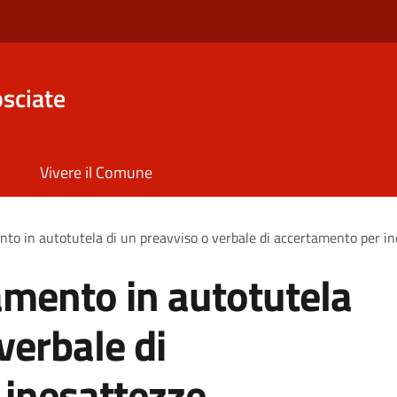
sciate
Vivere il Comune
nto in autotutela di un preavviso o verbale di accertamento per i
amento in autotutela
verbale di
 inesattezze