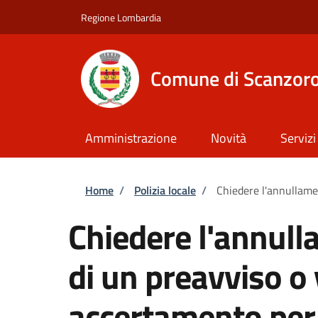
Salta al contenuto principale
Skip to footer content
Regione Lombardia
Comune di Scanzoro
Amministrazione
Novità
Servizi
Briciole di pane
Home
/
Polizia locale
/
Chiedere l'annullame
Chiedere l'annull
di un preavviso o 
accertamento per