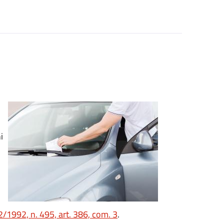
i
/1992, n. 495, art. 386, com. 3
.