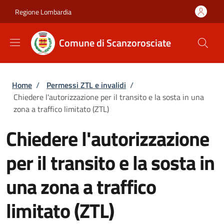
Salta al contenuto principale
Skip to footer content
Regione Lombardia
Comune di Scanzorosciate
Briciole di pane
Home
/
Permessi ZTL e invalidi
/
Chiedere l'autorizzazione per il transito e la sosta in una
zona a traffico limitato (ZTL)
Chiedere l'autorizzazione
per il transito e la sosta in
una zona a traffico
limitato (ZTL)