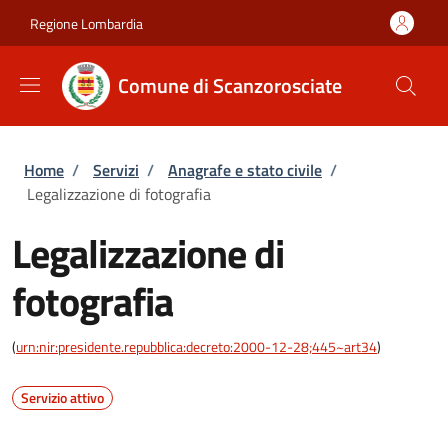
Salta al contenuto principale
Skip to footer content
Regione Lombardia
Comune di Scanzorosciate
Briciole di pane
Home
/
Servizi
/
Anagrafe e stato civile
/
Legalizzazione di fotografia
Legalizzazione di
fotografia
(
urn:nir:presidente.repubblica:decreto:2000-12-28;445~art34
)
Servizio attivo