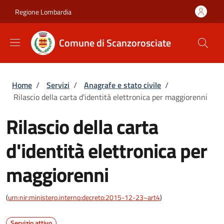
Salta al contenuto principale
Skip to footer content
Regione Lombardia
Comune di Scanzorosciate
Briciole di pane
Home
/
Servizi
/
Anagrafe e stato civile
/
Rilascio della carta d'identità elettronica per maggiorenni
Rilascio della carta
d'identità elettronica per
maggiorenni
(
urn:nir:ministero.interno:decreto:2015-12-23~art4
)
Servizio attivo