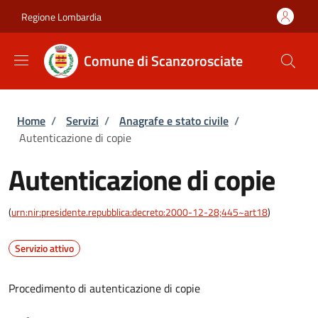
Salta al contenuto principale
Skip to footer content
Regione Lombardia
Comune di Scanzorosciate
Briciole di pane
Home
/
Servizi
/
Anagrafe e stato civile
/
Autenticazione di copie
Autenticazione di copie
(
urn:nir:presidente.repubblica:decreto:2000-12-28;445~art18
)
Servizio attivo
Procedimento di autenticazione di copie