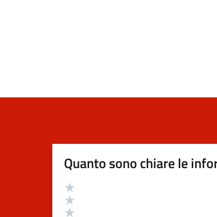
Quanto sono chiare le info
Valutazione
Valuta 5 stelle su 5
Valuta 4 stelle su 5
Valuta 3 stelle su 5