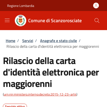
Salta al contenuto principale
Skip to footer content
Regione Lombardia
Comune di Scanzorosciate
Briciole di pane
Home
/
Servizi
/
Anagrafe e stato civile
/
Rilascio della carta d'identità elettronica per maggiorenni
Rilascio della carta
d'identità elettronica per
maggiorenni
(
urn:nir:ministero.interno:decreto:2015-12-23~art4
)
Servizio attivo