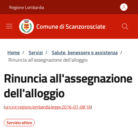
Salta al contenuto principale
Skip to footer content
Regione Lombardia
Comune di Scanzorosciate
Briciole di pane
Home
/
Servizi
/
Salute, benessere e assistenza
/
Rinuncia all'assegnazione dell'alloggio
Rinuncia all'assegnazione
dell'alloggio
(
urn:nir:regione.lombardia:legge:2016-07-08;16
)
Servizio attivo