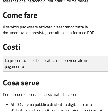
assegnazione, decidono di rinunciarvi formalmente.
Come fare
Il servizio può essere attivato presentando tutta la
documentazione prevista, consultabile in formato PDF.
Costi
Tipo di pagamento
Importo
La presentazione della pratica non prevede alcun
pagamento
Cosa serve
Per accedere al servizio, assicurati di avere:
SPID (sistema pubblico di identità digitale), carta
d’identità elettronica (CIE) o carta nazionale dei servizi