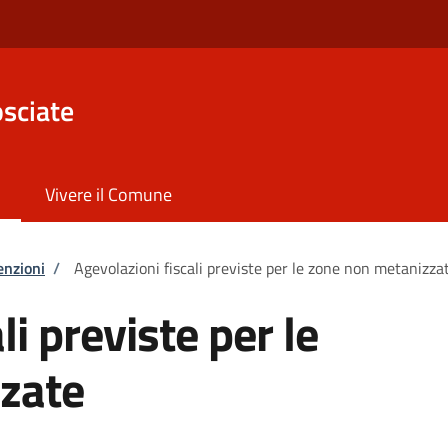
sciate
Vivere il Comune
enzioni
/
Agevolazioni fiscali previste per le zone non metanizza
li previste per le
zate