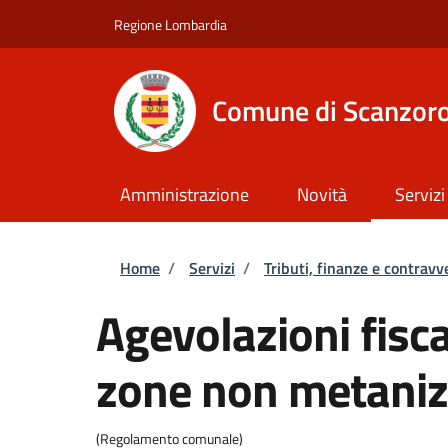
Salta al contenuto principale
Skip to footer content
Regione Lombardia
Comune di Scanzoro
Amministrazione
Novità
Servizi
Briciole di pane
Home
/
Servizi
/
Tributi, finanze e contravv
Agevolazioni fisca
zone non metaniz
(Regolamento comunale)