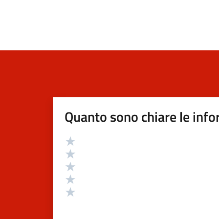
Quanto sono chiare le info
Valutazione
Valuta 5 stelle su 5
Valuta 4 stelle su 5
Valuta 3 stelle su 5
Valuta 2 stelle su 5
Valuta 1 stelle su 5